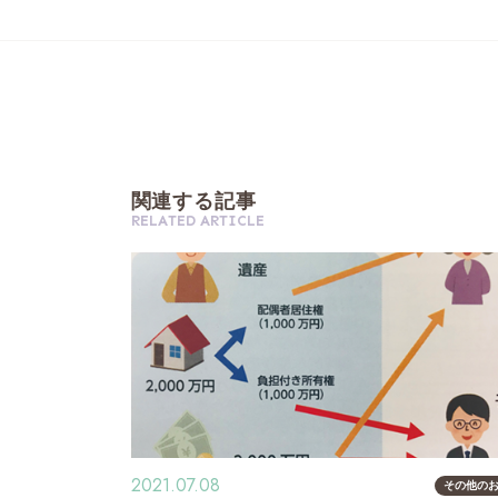
関
連
す
る
記
事
R
E
L
A
T
E
D
A
R
T
I
C
L
E
2021.07.08
その他の