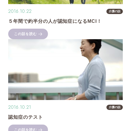
介護の話
2016.10.22
介護の話
５年間で約半分の人が認知症になるMCI！
葬式の話
この話を読む
お客様の声
その他のお話
2016.10.21
介護の話
認知症のテスト
この話を読む