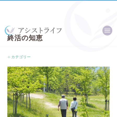
終
活
の
知
恵
カテゴリー
全ての記事
終活プライベートレッスン
終活の話
信託の話
エンディングノート