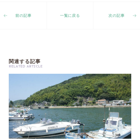
前の記事
一覧に戻る
次の記事
関
連
す
る
記
事
R
E
L
A
T
E
D
A
R
T
I
C
L
E