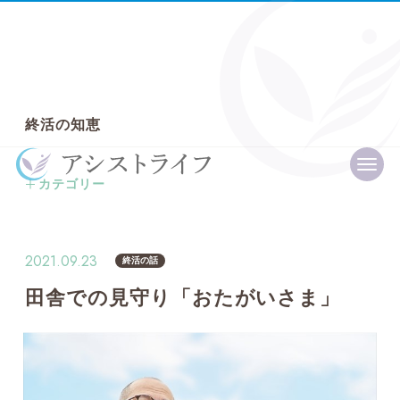
終
活
の
知
恵
カテゴリー
全ての記事
終活プライベートレッスン
2021.09.23
終活の話
終活の話
田舎での見守り「おたがいさま」
信託の話
エンディングノート