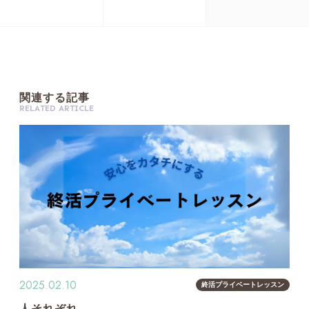
関
連
す
る
記
事
R
E
L
A
T
E
D
A
R
T
I
C
L
E
2025.02.10
終活プライベートレッスン
人それぞれ