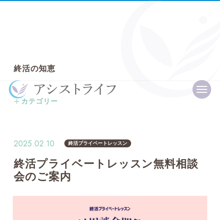
終
活
の
知
恵
カテゴリー
全ての記事
終活プライベートレッスン
2025.02.10
終活プライベートレッスン
終活の話
終活プライベートレッスン無料相談
会のご案内
信託の話
エンディングノート