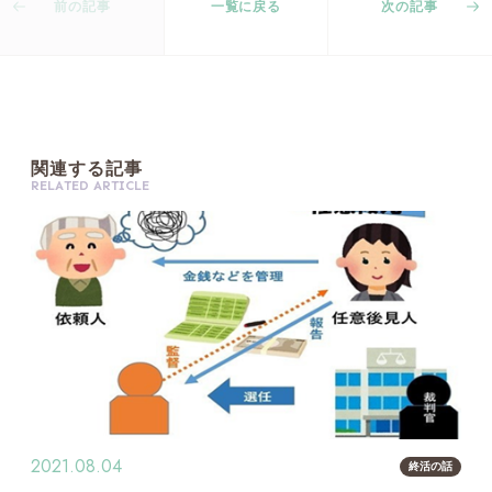
前の記事
一覧に戻る
次の記事
関
連
す
る
記
事
R
E
L
A
T
E
D
A
R
T
I
C
L
E
2021.08.04
終活の話