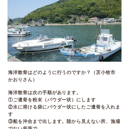
介護の話
葬式の話
お客様の声
その他のお話
海洋散骨はどのように行うのですか？（苫小牧市
かおりさん）
海洋散骨は次の手順があります。
①ご遺骨を粉末（パウダー状）にします
②水に溶ける袋にパウダー状にしたご遺骨を入れま
す
③船を沖合まで出します。陸から見えない所、漁場
でない所等で