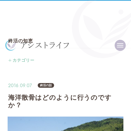
終
活
の
知
恵
カテゴリー
全ての記事
終活プライベートレッスン
2016.09.07
終活の話
終活の話
海洋散骨はどのように行うのです
か？
信託の話
エンディングノート